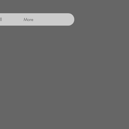
l
More